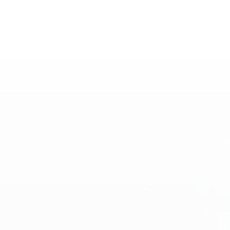
التعلم الإفتراضي
الوظائف
الأخبار والفعاليات
المعرض
English
تواصل معنا
تسجيل دخول
قوام
تضييق
الحقن
معدات طب
المهبل
التجميلي
الجلدية
وسلس البول