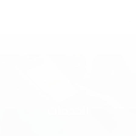
متجر إمدادي
إمدادي
الندوات الإلكترونية
الخدمات
عن امداد
رواد الأعمال
موقع المراجعين
إعادة نضارة
تسوية سطح
التصبغات
نحت ال
البشرة
البشرة
والأوعية
الدموية
الخدمات
خيوط شبكية