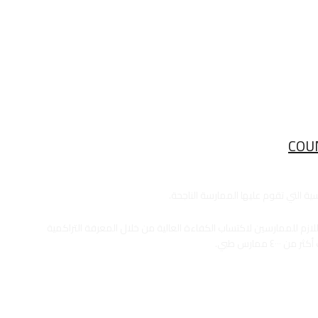
COU
سية التي تقوم عليها الممارسة الناجحة.
للازم للممارسين لاكتساب الكفاءة العالية من خلال المعرفة التراكمية
٤ ممارس طبي.