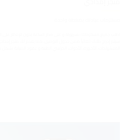
متجر إمدادي
مستلزمات عيادتك بضغطة واحدة
اطلب جميع مستلزماتك بسهولة و على مدار الساعة بدون الإنتظار على ا
سيتم إدراج طلبك تلقائياً ضمن جدول التوصيل، كما يقدم لك متجر إمدادي
المستهلكات، الأجهزة، الأدوات، الكراسي الطبية و عقود الصيانة بشكل