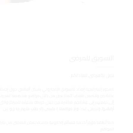
التسويق للمرضى
نصل بالمرضى لعيادتكم
تتمحور إستراتيجية إمداد للتسويق الإلكتروني بشكل أساسي حول إجتذا
عياداتكم وتتضمن تثقيف المراجعين من خلال مواقع متخصصة لتعريفهم
إلى دفعهم إلى عياداتكم مباشرة من خلال خريطة تفاعلية للمراكز والتي
أرقامها، وتخطى عدد زوار مواقعنا ٤ ملايين زائر طلب منهم ما يربو عن ٧٠,٠٠٠ موقع أقرب عيادة.
كما أطلقنا مؤخراً خدمة قسائم إلكترونية جديدة تمكن المرضى من شرا
المواقع.