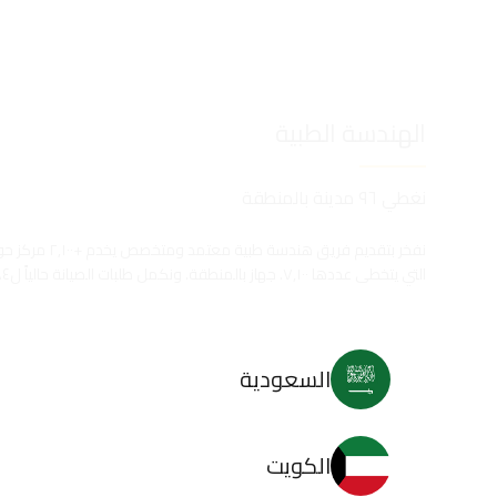
الهندسة الطبية
نغطي ٩٦ مدينة بالمنطقة
نفخر بتقديم فريق ه
التي يتخطى عددها ٧,١٠٠. جهاز بالمنطقة. ونكمل طلبات الصيانة حالياً ل٨٤% منها في أقل من ١٢ساعة.
السعودية
الكويت