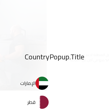
CountryPopup.Title
ندسة طبية معتمد ومتخصص يخدم +٢,١٠٠ مركز حول المنطقة لدعم حلولنا التجميلية
الإمارات
قطر