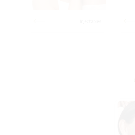
facing
Injectables