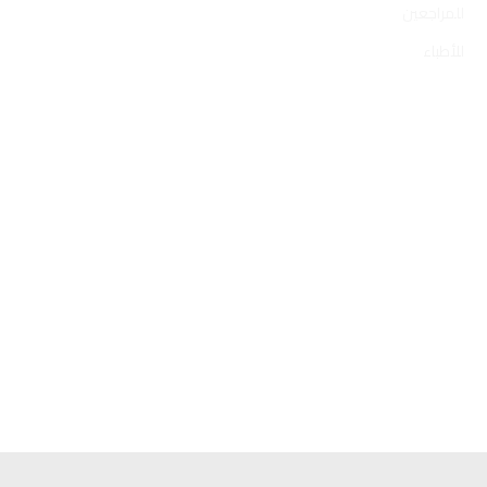
للمراجعين
للأطباء