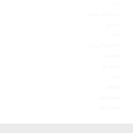
أكيور
جنتل ماكس برو بلس
جنتل ليزر
ايفوار
الترافورمر أم بي تي
الترافورمر
فراكس برو
اولفيت
بيكوواي
كريستال فيت
كريستال برو
Previous 