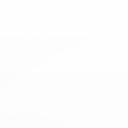
English
للأطباء
تسوية سطح
التصبغات والأوعية
نحت القوام
البشرة
الدموية