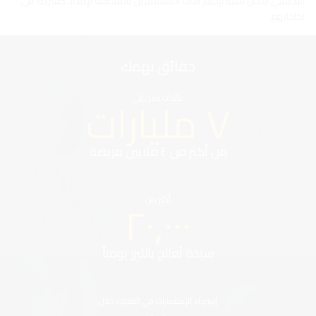
التجميلي اللذان تسببا بإختيار آلاف المستثمرين بالمنطقة لإمداد كشريك في
نجاحاتهم.
حقائق تهمك
٧ مليارات
عائدات تصل إلى
من أكثر من ٤ ملايين مريضة
٢٠,٠٠٠
أكثر من
سيدة تُعالج بالليزر يومياً
إسترداد الإستثمارات في التقنيات خلال