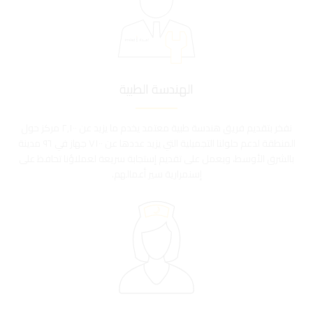
الهندسة الطبية
نفخر بتقديم فريق هندسة طبية معتمد يخدم ما يزيد عن ٢,١٠٠ مركز حول
المنطقة لدعم حلولنا التجميلية التي يزيد عددها عن ٧١٠٠ جهاز في ٩٦ مدينة
بالشرق الأوسط، ويعمل على تقديم إستجابة سريعة لعملاؤنا تحافظ على
إسنمرارية سير أعمالهم.