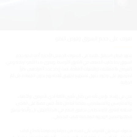
تعرف على حجم السوق وفرص النمو
شهد قطاع التجميل طفرة في السنوات الخمس الأخيرة أدت لنمو حجم
السوق بما يقارب الضعف في الشرق الأوسط. ويعزى هذا النمو لزيادة وعي
المرضى بالمعالجات والتقنيات المتاحة، حيث إزداد عدد المراجعين نظراً
لتعرفهم على وجود حلول تستطيع تحقيق أهدافهم بدون المعاناة من آثار
الجراحة.
نحن في إمداد نؤمن بأنه من خلال تأمين الثقة لدى المرضى، والأطباء،
والممارسين والمستثمرين، يمكننا العمل معاً، ليس فقط على تمكين
منطقة الشرق الأوسط من تحقيق التميز في هذا المجال، بل وأيضا ترسيخ
مكانتها لتصبح الوجهة المفضلة للطب التجميلي.
ندعوك فيما يلي للتعرف على لمحة من خبراتنا ومعرفتنا بقطاع الطب