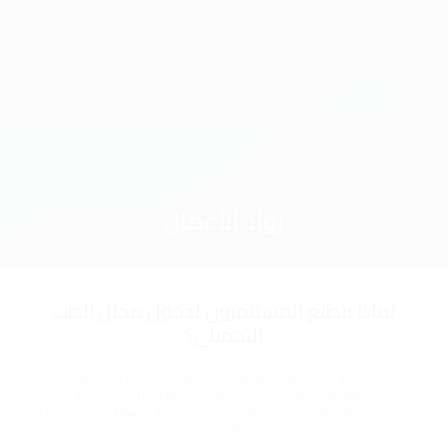
رواد الأعمال
لماذا يتطلع المستثمرون لدخول مجال الطب
التجميلي؟
يصل حجم مجال أعمال الطب التجميلي في الشرق الأوسط إلى ٧ مليارات ريال
سعودي ومايُعادله بمختلف العملات، ويبلغ نمو القطاع ١١% سنوياً كما يغلب على
معاملاته الطابع النقدي مما يجعله في المجمل قطاعاً مُثمراً ذو عوامل جذب
متعدِدة.