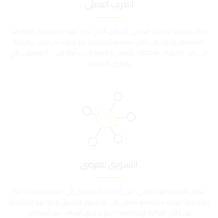
التدريب العملي
يمثل برنامجنا للتدريب العملي الأساس الذي يبني عليه الممارسين كفائتهم
التشغيلية، وذلك من خلال معرفتنا التراكمية عبر عقود من الزمن وقدرتنا
على نقل المهارات لعملاؤنا. ونفتخر بإتمامنا تدريب أكثر من ٤,٠٠٠ ممارس طبي
بالشرق الأوسط.
التسويق للمرضى
يعمل تسويقنا الإلكتروني على إجتذاب المراجعين إلى عياداتكم، وذلك عبر
مواقع إلكترونية متخصصة تعمل على توعيتهم وتسهل وصولهم لمراكزكم
من خلال الخرائط الإلكترونية لدعم تحقيق أهداف نمو أعمالكم.