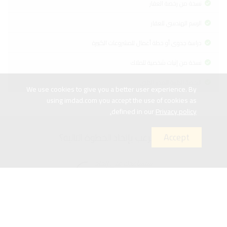
نسخة من رخصة العقار
الرسم الهندسي للعقار
دراسة جدوى أو خطة أعمال للمشروعات الكبيرة
نسخة من إثبات شخصية للملاك
الرخصة الطبية للمدير الطبي
We use cookies to give you a better user experience. By
Previous searches
using imdad.com you accept the use of cookies as
defined in our
Privacy policy.
Accept
هل ترغب بإتخاذ الخطوة التالية؟
Popular searches
Skin rejuvenation
Hair restoration
Lasemd
سنساعدك على إتخاذ
القرار المناسب
اطلب إجتماع معنا