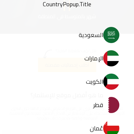
١٢
CountryPopup.Title
شهر بالمتوسط في المنطقة
السعودية
هل ترغب بمعرفة المزيد؟
الإمارات
اطلب إحصائيات مفصلة
الكويت
ما هو أفضل موقع للإستثمار؟
قطر
قاعدتنا المعلوماتية تحتوي على التوزيع الجغرافي للمراكز الطبية حول الشرق
الأوسط. سنساعدك على: الإستثمار في المكان الصحيح، معرفة نوع المنافسة
المتوقعة وكيفية تقديم خدمات متفوقة
عُمان