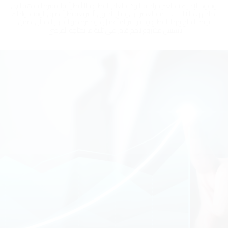
وتقود الإجراءات الغير جراحية التوجُه العام للقطاع حالياً نظراً لقلة فترة النقاهة التي
تصاحبها، ما يُناسب سمة العصر في إختيار الحلول السريعة نظراً لضيق الوقت. ولذلك
يرتبط النجاح بهذا القطاع بإختيار شريك أعمال ذو خبرة طويلة في المجال تضمن
تأسيس مشروع ناجح قادر على تلبية ما يحتاجه المرضى.