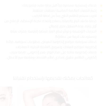
خدمات إستشارية مستمرة تبدأ قبل بداية تنفيذ مشروعاتك.
إختيار التقنيات العالمية المناسبة لمتطلبات منطقتنا.
تدريب مستمر للطاقم الطبي يبدأ من لحظة التركيب.
خدمة ما بعد البيع والصيانة بمعايير واضحة: سرعة الإستجابة، الإصلاح من
أول زيارة، مدة التشغيل بدون إنقطاع.
الخدمات اللوجستية و توفُر قطع الغيار (تغطية إقليمية، مقرات صيانة
ومستودعات قريبة من عملاؤنا).
خدمات تسويقية:
مواقع إلكترونية
للمرضى، مطبوعات تسويقية، خرائط
إلكترونية لمواقع العيادات وتسويق العلامة التجارية للمعالجات.
منصات إلكترونية متاحة على مدار اليوم: متجر إلكتروني، منصة تدريب
إلكتروني للطاقم، تطبيق إمدادي لطلب الخدمات ومتابعة سير الأعمال.
مُعالجات يمكنك تقديمها بإستخدام تقنياتنا